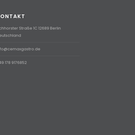
KONTAKT
ichhorster Straße 1C 12689 Berlin
eutschland
nfo@cemaxgastro.de
49 178 9176852