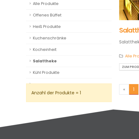
Alle Produkte
Offenes Büffet
Heiß Produkte
Salatt
Kuchenschränke
Salatthe
Kocheinheit
Alle Pr
Salattheke
ZUM PROD
Kühl Produkte
«
1
Anzahl der Produkte = 1