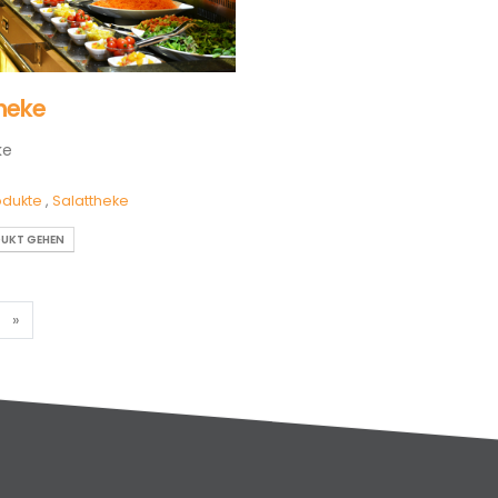
heke
ke
odukte
,
Salattheke
UKT GEHEN
»