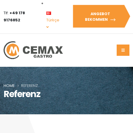
Tlf:
+49 178
ANGEBOT
BEKOMMEN
9176852
Türkçe
HOME
REFERENZ
Referenz